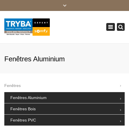
×
03 23 05 35 74
Toggle
serviceclient@amc-fenetres.fr
navigation
Fenêtres Aluminium
Fenêtres
Fenêtres Aluminium
Fenêtres Bois
Fenêtres PVC