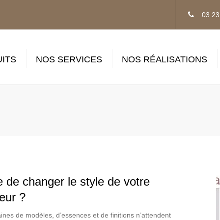
03 23
ITS
NOS SERVICES
NOS RÉALISATIONS
Pose
SAV – Dépannage
tique
s
 de changer le style de votre
ieur ?
es
ines de modèles, d’essences et de finitions n’attendent