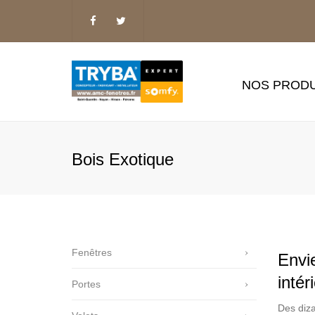
NOS PRODU
Fenêtres
Portes
Bois Exotique
Volets
Portes d’Intérieur
Pergolas Bio Clima
Protections Solaire
Fenêtres
Envie
Domotique SOMFY
intér
Portes
Isolation de Combl
Des diza