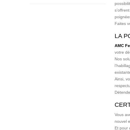
possibili
s’offren
poignée
Faites v
LA P
AMC Fe
votre dé
Nos solu
l’habilla
existant
Ainsi, v
respectu
Détendez
CERT
Vous ave
nouvel e
Et pour 