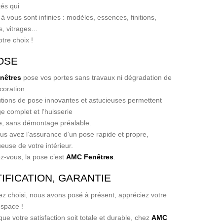
tés qui
t à vous sont infinies : modèles, essences, finitions,
s, vitrages…
otre choix !
OSE
nêtres
pose vos portes sans travaux ni dégradation de
coration.
tions de pose innovantes et astucieuses permettent
ge complet et l’huisserie
e, sans démontage préalable.
ous avez l’assurance d’un pose rapide et propre,
euse de votre intérieur.
-vous, la pose c’est
AMC Fenêtres
.
IFICATION, GARANTIE
z choisi, nous avons posé à présent, appréciez votre
space !
que votre satisfaction soit totale et durable, chez
AMC