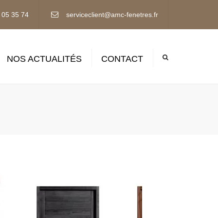
×
 05 35 74
serviceclient@amc-fenetres.fr
NOS ACTUALITÉS
CONTACT