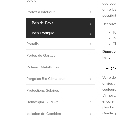
Volets
Portails
que vous
entre le
Portes de Garage
Portes d’Intérieur
possibil
Rideaux Métallique
Bois de Pays
Découvr
T
Bois Exotique
P
Cl
Portails
Découvr
Portes de Garage
lien.
Rideaux Métalliques
LE C
Votre dé
Pergolas Bio Climatique
envies :
couleurs
Protections Solaires
L’innova
encore
Domotique SOMFY
plus loi
Quelle q
Isolation de Combles