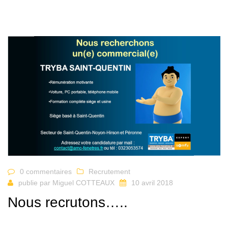
0 commentaires
Recrutement
publie par
Miguel COTTEAUX
10 avril 2018
Nous recrutons…..