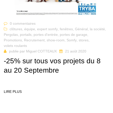
0 commentaires
clôtures
,
équipe
,
expert somfy
,
fenêtres
,
Général
,
la société
,
Pergolas
,
portails
,
portes d'entrée
,
portes de garage
,
Promotions
,
Recrutement
,
show-room
,
Somfy
,
stores
,
volets roulants
publie par
Miguel COTTEAUX
21 août 2020
-25% sur tous vos projets du 8
au 20 Septembre
LIRE PLUS