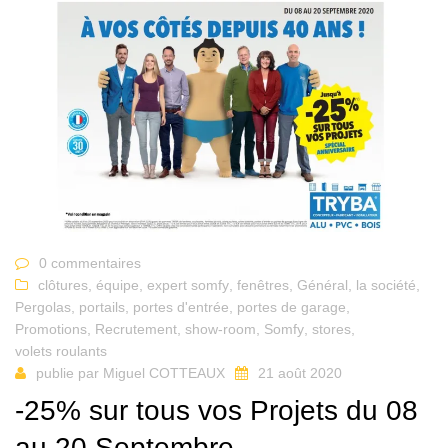
0 commentaires
clôtures
,
équipe
,
expert somfy
,
fenêtres
,
Général
,
la société
,
Pergolas
,
portails
,
portes d'entrée
,
portes de garage
,
Promotions
,
Recrutement
,
show-room
,
Somfy
,
stores
,
volets roulants
publie par
Miguel COTTEAUX
21 août 2020
-25% sur tous vos Projets du 08
au 20 Septembre.