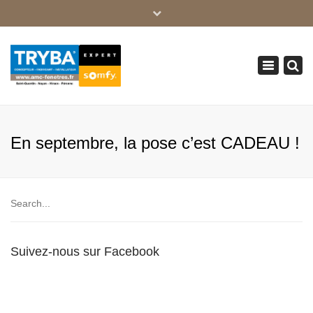
×
03 23 05 35 74
Toggle
serviceclient@amc-fenetres.fr
navigation
En septembre, la pose c’est CADEAU !
Suivez-nous sur Facebook