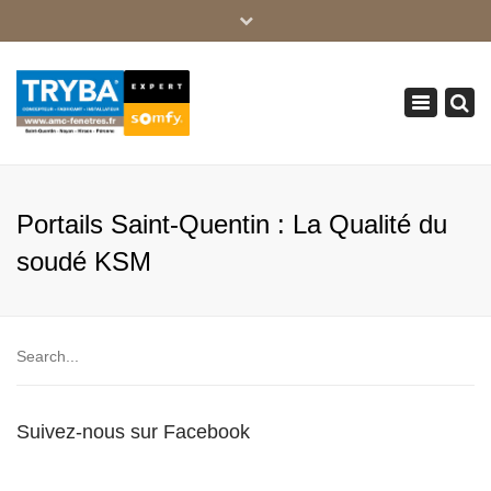
×
03 23 05 35 74
Toggle
serviceclient@amc-fenetres.fr
navigation
Portails Saint-Quentin : La Qualité du
soudé KSM
Suivez-nous sur Facebook